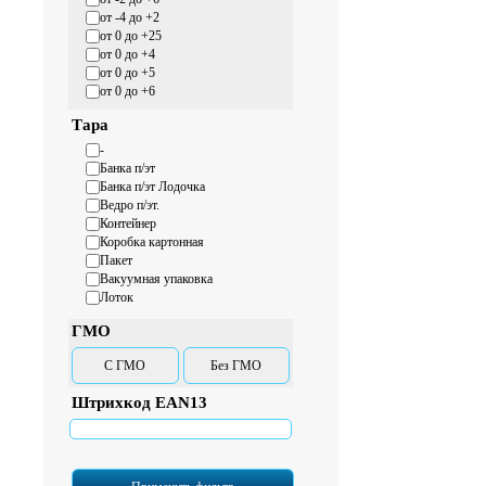
от -4 до +2
от 0 до +25
от 0 до +4
от 0 до +5
от 0 до +6
Тара
-
Банка п/эт
Банка п/эт Лодочка
Ведро п/эт.
Контейнер
Коробка картонная
Пакет
Вакуумная упаковка
Лоток
ГМО
С ГМО
Без ГМО
Штрихкод EAN13