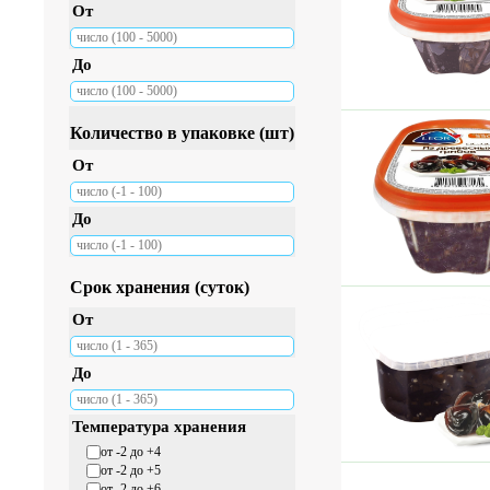
От
До
Количество в упаковке (шт)
От
До
Срок хранения (суток)
От
До
Температура хранения
от -2 до +4
от -2 до +5
от -2 до +6