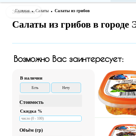
Главная
Салаты
Салаты из грибов
Эль-Монте
Bread
Салаты из грибов в городе
-
crumbs
(Обратная
навигация
Возможно Вас заинтересует:
по
сайту)
В наличии
Есть
Нету
Стоимость
Скидка %
Объём (гр)