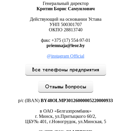
Генеральный директор
Кротин Борис Самуилович
Действующий на основании Устава
УНП 500301707
ОКПО 28813740
факс +375 (17) 554-97-01
priemnaja@leor.by
@instagram Official
Все телефоны предприятия
Отзывы Вопросы
р/с (IBAN)
BY48OLMP30126000005220000933
в ОАО «Белгазпромбанк»
г. Минск, ул.Притыцкого 60/2,
ЦБУ№ 401, г.Новогрудок, ул.Минская, 5