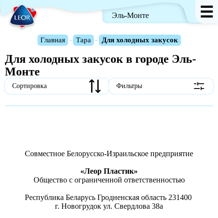
☰
Эль-Монте
Главная
Тара
Для холодных закусок
Bread
Для холодных закусок в городе Эль-
-
Монте
crumbs
О
Сортировка
Фильтры
(Обратная
навигация
по
сайту)
Совместное Белорусско-Израильское предприятие
«Леор Пластик»
Общество с ограниченной ответственностью
Республика Беларусь Гродненская область 231400
г. Новогрудок ул. Свердлова 38а