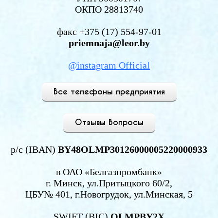
ОКПО 28813740
факс +375 (17) 554-97-01
priemnaja@leor.by
@instagram Official
Все телефоны предприятия
Отзывы Вопросы
р/с (IBAN)
BY48OLMP30126000005220000933
в ОАО «Белгазпромбанк»
г. Минск, ул.Притыцкого 60/2,
ЦБУ№ 401, г.Новогрудок, ул.Минская, 5
SWIFT (BIC)
OLMPBY2X