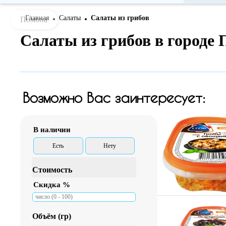
Главная
Салаты
Салаты из грибов
Помона
Bread
Салаты из грибов в городе
-
crumbs
(Обратная
навигация
Возможно Вас заинтересует:
по
сайту)
В наличии
Есть
Нету
Стоимость
Скидка %
Объём (гр)