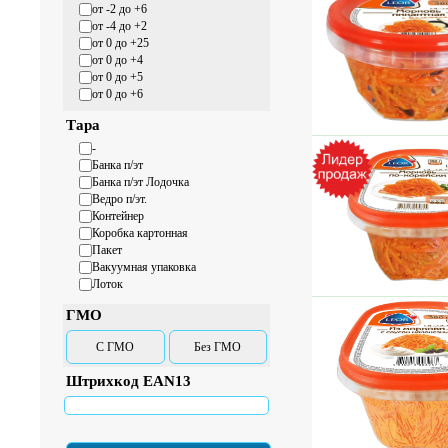
от -2 до +6
от -4 до +2
от 0 до +25
от 0 до +4
от 0 до +5
от 0 до +6
Тара
-
Банка п/эт
Банка п/эт Лодочка
Ведро п/эт.
Контейнер
Коробка картонная
Пакет
Вакуумная упаковка
Лоток
ГМО
С ГМО
Без ГМО
Штрихкод EAN13