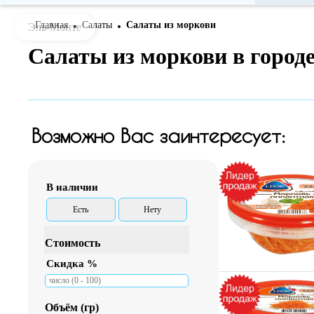
Главная
Салаты
Салаты из моркови
Эль-Монте
Bread
Салаты из моркови в город
-
crumbs
(Обратная
навигация
Возможно Вас заинтересует:
по
сайту)
В наличии
Есть
Нету
Стоимость
Скидка %
Объём (гр)