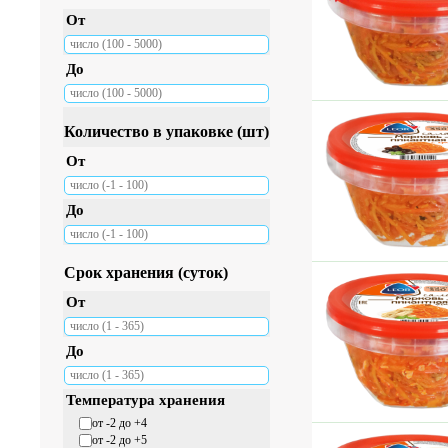
От
До
Количество в упаковке (шт)
От
До
Срок хранения (суток)
От
До
Температура хранения
от -2 до +4
от -2 до +5